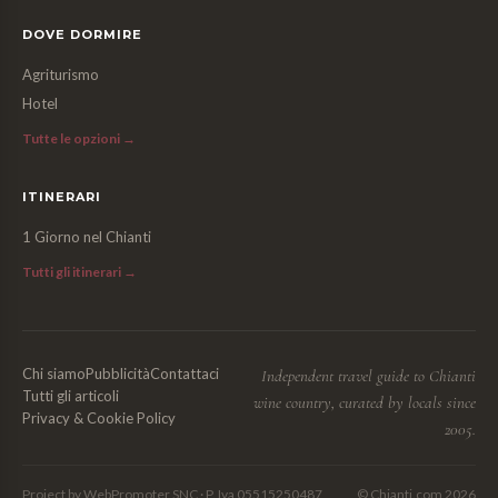
DOVE DORMIRE
Agriturismo
Hotel
Tutte le opzioni →
ITINERARI
1 Giorno nel Chianti
Tutti gli itinerari →
Chi siamo
Pubblicità
Contattaci
Independent travel guide to Chianti
Tutti gli articoli
wine country, curated by locals since
Privacy & Cookie Policy
2005.
Project by WebPromoter SNC · P. Iva 05515250487
© Chianti.com 2026