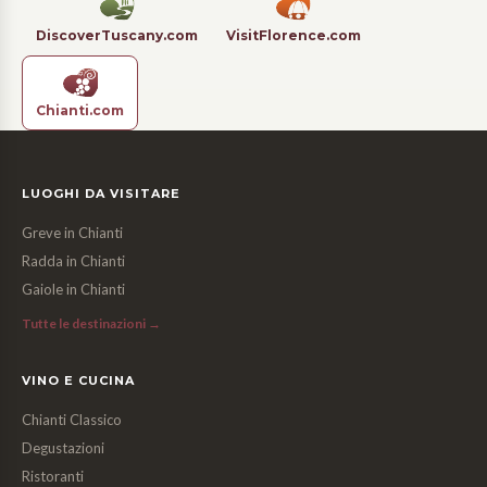
DiscoverTuscany.com
VisitFlorence.com
Chianti.com
LUOGHI DA VISITARE
Greve in Chianti
Radda in Chianti
Gaiole in Chianti
Tutte le destinazioni →
VINO E CUCINA
Chianti Classico
Degustazioni
Ristoranti