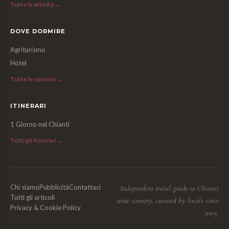
Tutte le attività →
DOVE DORMIRE
Agriturismo
Hotel
Tutte le opzioni →
ITINERARI
1 Giorno nel Chianti
Tutti gli itinerari →
Chi siamo
Pubblicità
Contattaci
Independent travel guide to Chianti
Tutti gli articoli
wine country, curated by locals since
Privacy & Cookie Policy
2005.