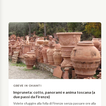
offre
strade
Scopri
innumerevoli
più
→
possibilità
panoramiche
ai
e
suoi
le
visitatori.
località
Borghi
più
medievali,
affascinanti.
castelli
Clicca
e
qui
dimore
e…
rinascimentali,
sparsi
in
tutto
il
territorio
COSA
GREVE IN CHIANTI
da
FARE
Impruneta: cotto, panorami e anima toscana (a
Firenze
Vino
due passi da Firenze)
a
Chianti
Siena.
Volete sfuggire alla folla di Firenze senza passare ore alla
Classico