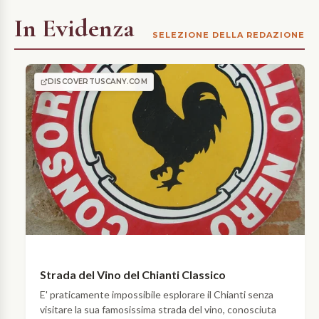
In Evidenza
SELEZIONE DELLA REDAZIONE
DISCOVERTUSCANY.COM
CHIANTI
Alla
Strada del Vino del Chianti Classico
scoperta
E' praticamente impossibile esplorare il Chianti senza
del
visitare la sua famosissima strada del vino, conosciuta
Chianti