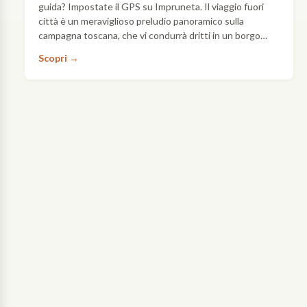
Sapori
guida? Impostate il GPS su Impruneta. Il viaggio fuori
Il
antichi,
città è un meraviglioso preludio panoramico sulla
Chianti
piatti
campagna toscana, che vi condurrà dritti in un borgo
Classico
e
capace di conquistare davvero tutti. Impruneta è un…
Scopri →
è
prodotti
il
tipici
Scopri
cuore
di
→
più
una
puro
terra
e
antica
antico
da
del
provare
Chianti.
degustando
Qui
un
viene
buon
prodotto
bicchiere
uno
di
dei
Chianti.
vini
più
conosciuti
e