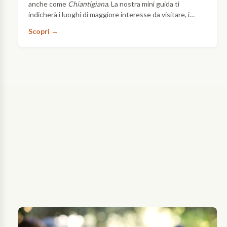
anche come
Chiantigiana
. La nostra mini guida ti
con
indicherà i luoghi di maggiore interesse da visitare, i
un
borghi caratteristici e quei sapori tradizionali che
itinerario
Scopri →
da
costituiscono l'anima…
un
solo
giorno
Si
può
fare!
Il
nostro
Visita
team
il
di
Chianti
esperti
in 1
ha
giorno
messo
→
a
punto
un
itinerario