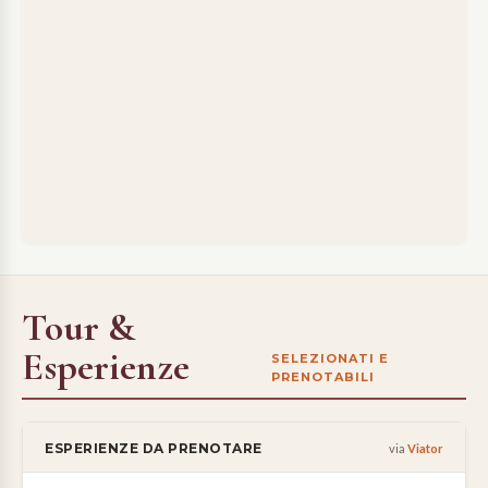
e
presente,
è
la
meta
ideale
per
chi
vuole
fare
shopping
tra
le
Tour &
caratteristiche
botteghe
Esperienze
SELEZIONATI E
artigiane
PRENOTABILI
locali,
dilettarsi
con
ESPERIENZE DA PRENOTARE
via
Viator
foto
della