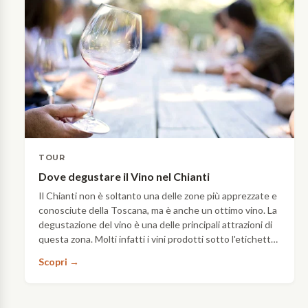
fai-
da-
te
di
un
solo
giorno
con
informazioni
utili
per
COSA
TOUR
non
FARE
perdersi
Dove degustare il Vino nel Chianti
Itinerario
i
Il Chianti non è soltanto una delle zone più apprezzate e
nelle
migliori
conosciute della Toscana, ma è anche un ottimo vino. La
colline
ristoranti
degustazione del vino è una delle principali attrazioni di
del
e
Chianti
questa zona. Molti infatti i vini prodotti sotto l'etichetta
le
Chianti, ognuno con un sapore e gusto…
La
cantine
Scopri →
zona
più
del
caratteristiche,
Chianti
le