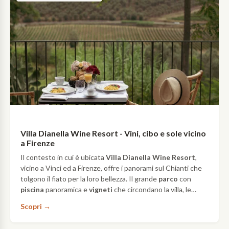
Villa Dianella Wine Resort - Vini, cibo e sole vicino
a Firenze
Il contesto in cui è ubicata
Villa Dianella
Wine Resort
,
vicino a Vinci ed a Firenze, offre i panorami sul Chianti che
tolgono il fiato per la loro bellezza. Il grande
parco
con
piscina
panoramica e
vigneti
che circondano la villa, le
camere
raffinate, il
ristorante
e le
cantine
sono solo…
Scopri →