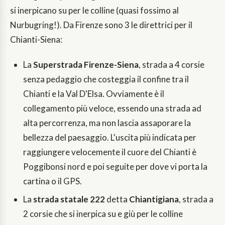
si inerpicano su per le colline (quasi fossimo al
Nurbugring!). Da Firenze sono 3 le direttrici per il
Chianti-Siena:
La
Superstrada Firenze-Siena
, strada a 4 corsie
senza pedaggio che costeggia il confine tra il
Chianti e la Val D'Elsa. Ovviamente è il
collegamento più veloce, essendo una strada ad
alta percorrenza, ma non lascia assaporare la
bellezza del paesaggio. L'uscita più indicata per
raggiungere velocemente il cuore del Chianti è
Poggibonsi nord e poi seguite per dove vi porta la
cartina o il GPS.
La
strada statale 222
detta
Chiantigiana
, strada a
2 corsie che si inerpica su e giù per le colline