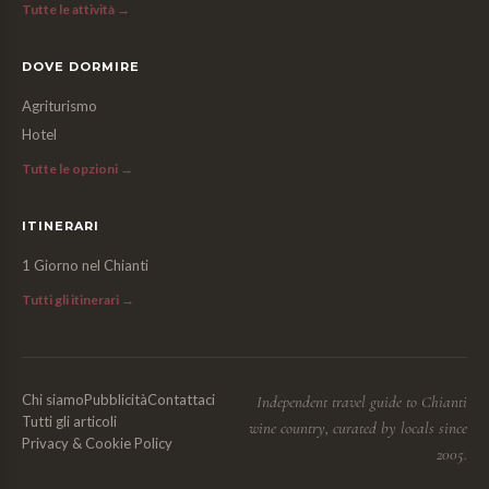
Tutte le attività →
DOVE DORMIRE
Agriturismo
Hotel
Tutte le opzioni →
ITINERARI
1 Giorno nel Chianti
Tutti gli itinerari →
Chi siamo
Pubblicità
Contattaci
Independent travel guide to Chianti
Tutti gli articoli
wine country, curated by locals since
Privacy & Cookie Policy
2005.