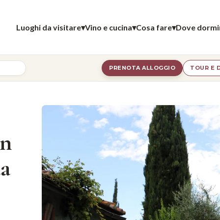
Luoghi da visitare
▾
Vino e cucina
▾
Cosa fare
▾
Dove dormi
PRENOTA ALLOGGIO
TOUR E 
T
on
ua