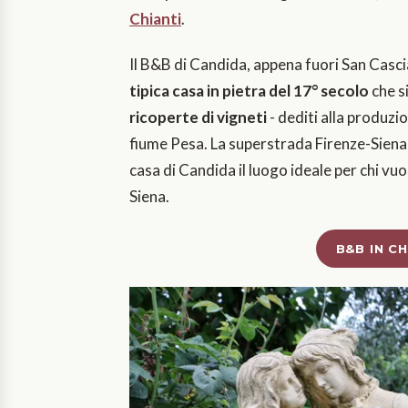
Chianti
.
Il B&B di Candida, appena fuori San Cascia
tipica casa in pietra del 17° secolo
che s
ricoperte di vigneti
- dediti alla produzio
fiume Pesa. La superstrada Firenze-Siena s
casa di Candida il luogo ideale per chi vu
Siena.
B&B IN C