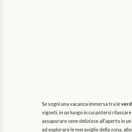
Se sogni una vacanza immersa tra le
verdi
vigneti, in un luogo in cui potersi rilassare
assaporare cene deliziose all'aperto in un
ad esplorare le meraviglie della zona, all