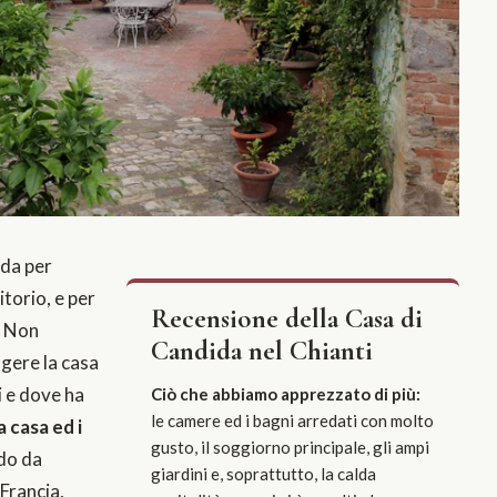
da per
itorio, e per
Recensione della Casa di
. Non
Candida nel Chianti
gere la casa
i e dove ha
Ciò che abbiamo apprezzato di più:
le camere ed i bagni arredati con molto
a casa ed i
gusto, il soggiorno principale, gli ampi
edo da
giardini e, soprattutto, la calda
 Francia,