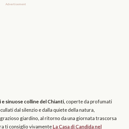
Advertisement
 e sinuose colline del Chianti
, coperte da profumati
 cullati dal silenzio e dalla quiete della natura,
 grazioso giardino, al ritorno da una giornata trascorsa
ora ti consiglio vivamente
La Casa di Candida nel