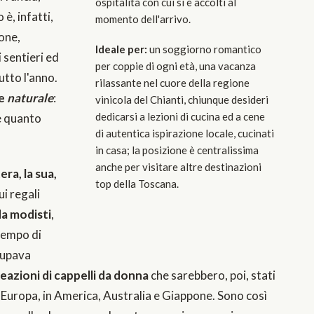
ospitalità con cui si è accolti al
 è, infatti,
momento dell'arrivo.
ione,
Ideale per:
un soggiorno romantico
 sentieri ed
per coppie di ogni età, una vacanza
utto l'anno.
rilassante nel cuore della regione
ne
naturale
:
vinicola del Chianti, chiunque desideri
dedicarsi a lezioni di cucina ed a cene
re quanto
di autentica ispirazione locale, cucinati
in casa; la posizione è centralissima
anche per visitare altre destinazioni
era, la sua,
top della Toscana.
cui regali
da modisti
,
tempo di
ccupava
eazioni di cappelli da donna
che sarebbero, poi, stati
 Europa, in America, Australia e Giappone. Sono così