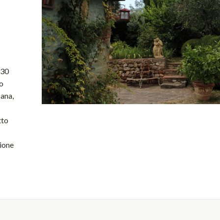
 30
no
cana,
tto
zione