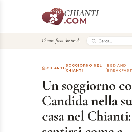
CHIANTI
.COM
Chianti from the inside
SOGGIORNO NEL
BED AND
CHIANTI
CHIANTI
BREAKFAS
Un soggiorno c
Candida nella s
casa nel Chianti:
sentirsi come a