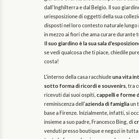
dall'Inghilterra e dal Belgio. Il suo giardino
un'esposizione di oggetti della sua collez
disposti nel loro contesto naturale lungo i
in mezzo ai fiori che ama curare durante t
Il suo giardino è la sua sala d'esposizio
se vedi qualcosa che ti piace, chiedile pu
costa!
L'interno della casa racchiude
una vita int
sotto forma di ricordi e souvenirs
, tra 
ricevuti dai suoi ospiti,
cappelli e forme 
reminiscenza dell'
azienda
di famiglia
un 
base a Firenze. Inizialmente, infatti, si o
insieme a suo padre, Francesco Bing, di
cr
venduti presso boutique e negozi in tutta