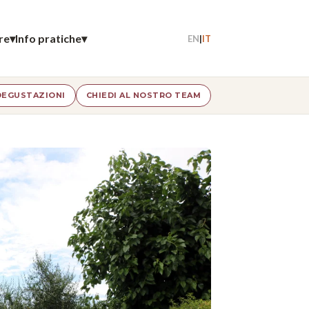
re
▾
Info pratiche
▾
EN
|
IT
DEGUSTAZIONI
CHIEDI AL NOSTRO TEAM